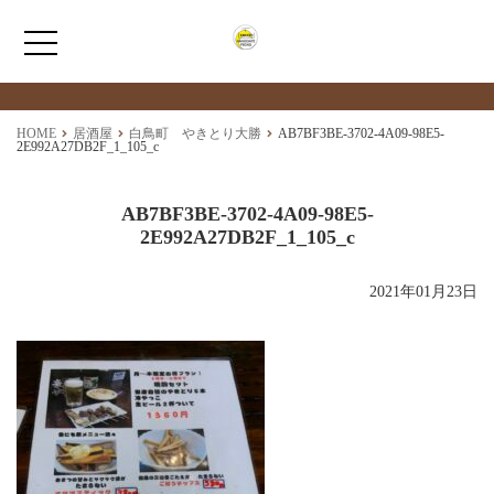
最新情報
NEWS
ホーム
HOME
居酒屋
白鳥町 やきとり大勝
AB7BF3BE-3702-4A09-98E5-
2E992A27DB2F_1_105_c
はこだてpicksについて
AB7BF3BE-3702-4A09-98E5-
2E992A27DB2F_1_105_c
はこだてpicks maps
2021年01月23日
お問い合わせ・情報提供
函館市新着情報